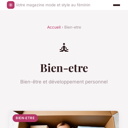
Votre magazine mode et style au féminin
Accueil
› Bien-etre
🧘
Bien-etre
Bien-être et développement personnel
BIEN-ETRE